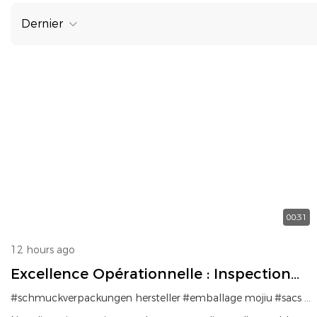
Dernier
00:31
12 hours ago
Excellence Opérationnelle : Inspection
Du Flux De Production Sur Site
#schmuckverpackungen hersteller
#emballage mojiu
#sacs pour jeux personnels