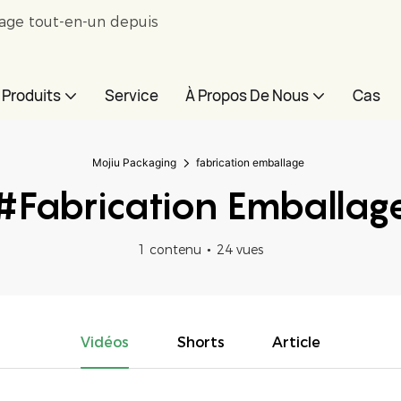
lage tout-en-un depuis
Produits
Service
À Propos De Nous
Cas
Mojiu Packaging
fabrication emballage
#fabrication Emballag
1 contenu
24 vues
Vidéos
Shorts
Article