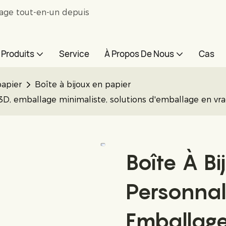
lage tout-en-un depuis
Produits
Service
À Propos De Nous
Cas
papier
Boîte à bijoux en papier
 3D, emballage minimaliste, solutions d'emballage en vra
Boîte À B
Personnal
Emballage