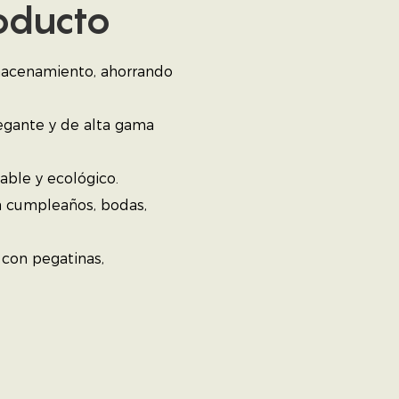
roducto
lmacenamiento, ahorrando
egante y de alta gama
zable y ecológico.
a cumpleaños, bodas,
 con pegatinas,