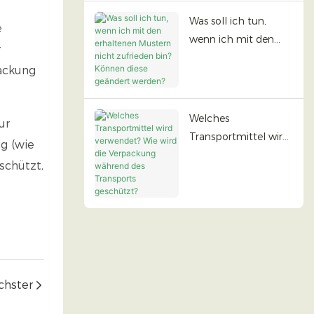
Was soll ich tun,
e
wenn ich mit den
r
erhaltenen Mustern
packung
nicht zufrieden bin?
Können diese
geändert werden?
Welches
ur
Transportmittel wird
ng (wie
verwendet? Wie wird
schützt,
die Verpackung
während des
Transports
geschützt?
chster