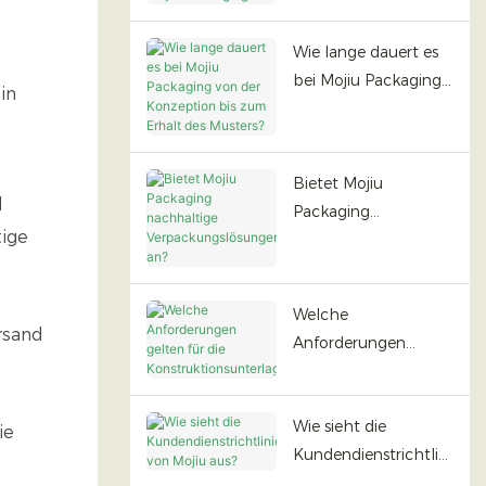
Mojiu Packaging?
Wie lange dauert es
bei Mojiu Packaging
in
von der Konzeption
bis zum Erhalt des
Musters?
Bietet Mojiu
d
Packaging
tige
nachhaltige
Verpackungslösunge
n an?
Welche
rsand
Anforderungen
gelten für die
Konstruktionsunterla
Wie sieht die
gen?
ie
Kundendienstrichtlini
e von Mojiu aus?