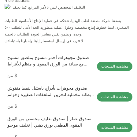
more accurate.
بصفتنا شركة مصنعة لعلب الهدايا، نتحكم في عملية الإنتاج الأساسية. للطلبات
الصغيرة، لدينا خطوط إنتاج مخصصة وحلول عملية متطورة. الحد الأدنى للطلب ٥٠٠
وحدة، ونضمن نفس معايير الجودة للطلبات بالجملة.
لا تتردد في إرسال استفسار إلينا وإخبارنا باحتياجاتك.
صندوق مجوهرات أحمر منسوج بملصق منسوج
مع بطانة من الورق المقوى و منظم للأقراط
مشاهدة المنتجات
والخواتم من موجيو للتغليف
$
من
صندوق مجوهرات بأدراج باستيل بنمط منقوش
وبطانة مخملية لتخزين الملحقات الصغيرة وخواتم
مشاهدة المنتجات
وأقراط وصندوق هدايا قابل للتخصيص من Mojiu
$
من
صندوق عطر | صندوق تغليف مخصص من الورق
المقوى المطفي بورق ذهبي | تغليف موجيو
مشاهدة المنتجات
$
من