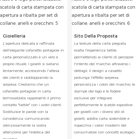
Gioielleria
Sito Della Proposta
L'apertura delicata e raffinata
La texture della carta pregiata
dell'elegante cofanetto portagioie in
esalta l'esperienza tattile,
carta personalizzato è un vero e
permettendo ai clienti di percepire
proprio rituale. I gioielli si svelano
l'intento del marchio attraverso i
lentamente, accrescendo l'attesa
dettagli; il design a cassetto
dei clienti e raddoppiando la
prolunga l'effetto sorpresa;
sorpresa. Crediamo che un
personalizza i colori del marchio, le
cofanetto portagioie in carta
stampe del logo e le fodere
termosaldata rappresenti il ​​primo
esclusive per integrare
contatto "tattile" con i vostri clienti.
perfettamente le scatole espositive
Sostituisce le parole con la
per gioielli con i diversi stili di
consistenza, comunicando
gioielli; adotta carta sostenibile e
silenziosamente la vostra
rispecchia i valori moderni del
attenzione per l'estetica del
consumatore con concetti ecologici;
marchio.