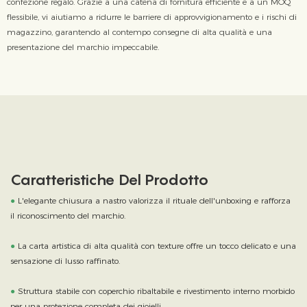
confezione regalo. Grazie a una catena di fornitura efficiente e a un MOQ
flessibile, vi aiutiamo a ridurre le barriere di approvvigionamento e i rischi di
magazzino, garantendo al contempo consegne di alta qualità e una
presentazione del marchio impeccabile.
Caratteristiche Del Prodotto
●
L'elegante chiusura a nastro valorizza il rituale dell'unboxing e rafforza
il riconoscimento del marchio.
●
La carta artistica di alta qualità con texture offre un tocco delicato e una
sensazione di lusso raffinato.
●
Struttura stabile con coperchio ribaltabile e rivestimento interno morbido
per una protezione completa dei gioielli.