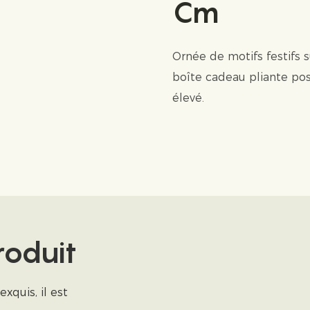
Cm
Ornée de motifs festifs 
boîte cadeau pliante po
élevé.
roduit
xquis, il est