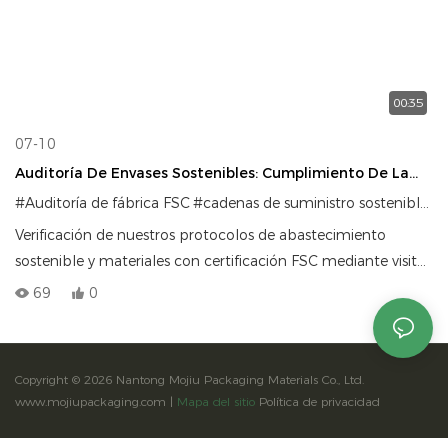
00:35
07-10
Auditoría De Envases Sostenibles: Cumplimiento De La
Certificación FSC E Integridad De Los Materiales De Los
#Auditoría de fábrica FSC
#cadenas de suministro sostenibles
#
Envases De Mojiu
Verificación de nuestros protocolos de abastecimiento
sostenible y materiales con certificación FSC mediante visitas
a representantes de marcas globales.
69
0
Copyright © 2026 Nantong Mojiu Packaging Materials Co., Ltd.
www.mojiupackaging.com |
Mapa del sitio
Política de privacidad