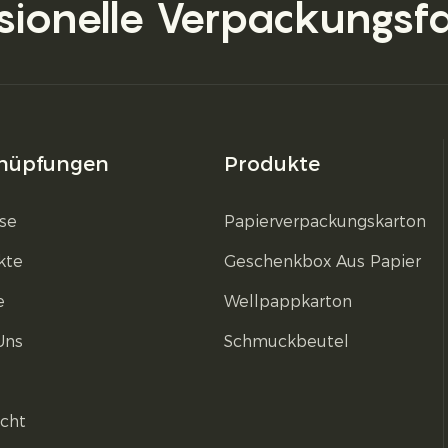
sionelle Verpackungsf
nüpfungen
Produkte
se
Papierverpackungskarton
kte
Geschenkbox Aus Papier
e
Wellpappkarton
Uns
Schmuckbeutel
icht