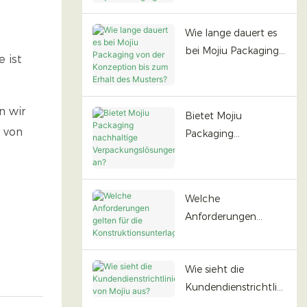
Mojiu Packaging?
Wie lange dauert es
bei Mojiu Packaging
 ist
von der Konzeption
bis zum Erhalt des
Musters?
n wir
Bietet Mojiu
n von
Packaging
nachhaltige
Verpackungslösunge
n an?
Welche
Anforderungen
gelten für die
Konstruktionsunterla
Wie sieht die
gen?
Kundendienstrichtlini
e von Mojiu aus?