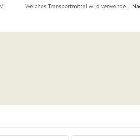
Wie erhalte ich ein Angebot für Mojiu-Verpackungskartons? Welche Informationen werden benötigt?
Welches Transportmittel wird verwendet? Wie wird die Verpackung während des Transports geschützt?
Nä