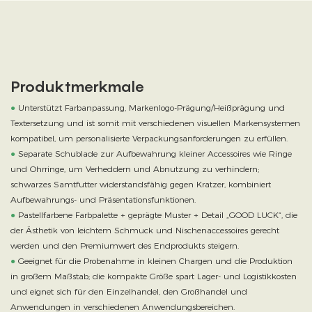
Produktmerkmale
●
Unterstützt Farbanpassung, Markenlogo-Prägung/Heißprägung und
Textersetzung und ist somit mit verschiedenen visuellen Markensystemen
kompatibel, um personalisierte Verpackungsanforderungen zu erfüllen.
●
Separate Schublade zur Aufbewahrung kleiner Accessoires wie Ringe
und Ohrringe, um Verheddern und Abnutzung zu verhindern;
schwarzes Samtfutter widerstandsfähig gegen Kratzer, kombiniert
Aufbewahrungs- und Präsentationsfunktionen.
●
Pastellfarbene Farbpalette + geprägte Muster + Detail „GOOD LUCK“, die
der Ästhetik von leichtem Schmuck und Nischenaccessoires gerecht
werden und den Premiumwert des Endprodukts steigern.
●
Geeignet für die Probenahme in kleinen Chargen und die Produktion
in großem Maßstab; die kompakte Größe spart Lager- und Logistikkosten
und eignet sich für den Einzelhandel, den Großhandel und
Anwendungen in verschiedenen Anwendungsbereichen.