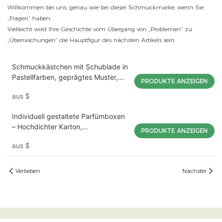
Willkommen bei uns, genau wie bei dieser Schmuckmarke, wenn Sie
„Fragen“ haben.
Vielleicht wird Ihre Geschichte vom Übergang von „Problemen“ zu
„Überraschungen“ die Hauptfigur des nächsten Artikels sein.
Schmuckkästchen mit Schublade in
Pastellfarben, geprägtes Muster,
PRODUKTE ANZEIGEN
Samtfutter, kleine
aus
$
Aufbewahrungsmöglichkeit für
Ringe und Ohrringe, Geschenkbox,
Individuell gestaltete Parfümboxen
personalisierbare Mojiu-Verpackung
– Hochdichter Karton,
PRODUKTE ANZEIGEN
Markenprägung, individuell
aus
$
anpassbare Großpackungen für
Duftverpackungen (Mojiu-
Verpackung)
Verlieben
Nächster