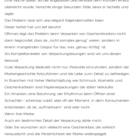
Eine Woche später, als die angepasste Geschenkbox dem Kunden erneut
überreicht wurde, herrschte einige Sekunden Stille, bevor er lächelte und
sagte:
Das Problem lässt sich also elegant folgendermaßen lösen:
Dieser Vorfall hat uns tief berührt.
Oftmals liegt das Problem beim Verpacken von Geschenkkartons nicht
darin begründet, dass sie „nicht komplex genug“ wären, sondern in
einem mangelnden Gespür für das, was „genau richtig“ ist.
Als Komplettanbieter von Verpackungslösungen sind wir uns dessen
bewusst:
Gute Verpackung bedeutet nicht nur, Produkte einzuhüllen, sondern die
Markengeschichte fortzuführen und die Liebe zum Detail zu befriedigen.
In Branchen mit hoher Wertschöpfung wie Schmuck, Kosmetik und
Geschenkartikeln sind Papierverpackungen die stillen Verkäufer.
Ein Knacken, eine Berührung, der Rhythmus beim Öffnen einer
Schachtel – scheinbar subtil, aber oft der Moment, in dem Konsumenten
entscheiden, ob sie „aufmerksam“ sind oder nicht.
Wenn Ihre Marke,
Auch ein bestimmtes Detail der Verpackung störte mich;
Oder Sie wünschen sich vielleicht eine Geschenkbox, die wirklich
heraussticht und die Persönlichkeit der Marke widerspiegelt.