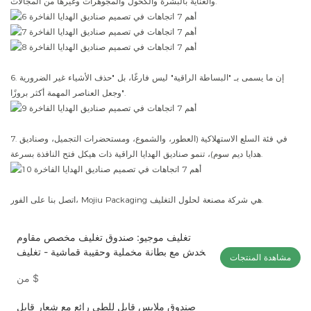
والعناية بالبشرة والكحول والمجوهرات وغيرها من المجالات.
6. إن ما يسمى بـ "البساطة الراقية" ليس فارغًا، بل "حذف الأشياء غير الضرورية
وجعل العناصر المهمة أكثر بروزًا".
7. في فئة السلع الاستهلاكية (العطور، والشموع، ومستحضرات التجميل، وصناديق
هدايا ديم سوم)، تنمو صناديق الهدايا الراقية ذات هيكل فتح النافذة بسرعة.
اتصل بنا على الفور، Mojiu Packaging هي شركة مصنعة لحلول التغليف.
تغليف موجيو: صندوق تغليف مخصص مقاوم
للخدش مع بطانة مخملية وحقيبة قماشية - تغليف
مشاهدة المنتجات
متعدد الاستخدامات، مع حد أدنى منخفض لكمية
$
من
الطلب
صندوق ملابس قابل للطي رائع مع شعار قابل