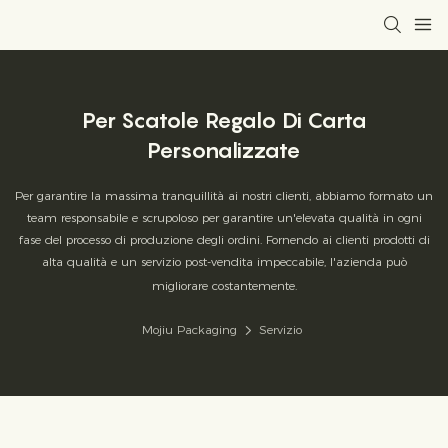
Per Scatole Regalo Di Carta
Personalizzate
Per garantire la massima tranquillità ai nostri clienti, abbiamo formato un
team responsabile e scrupoloso per garantire un'elevata qualità in ogni
fase del processo di produzione degli ordini. Fornendo ai clienti prodotti di
alta qualità e un servizio post-vendita impeccabile, l'azienda può
migliorare costantemente.
Mojiu Packaging
Servizio