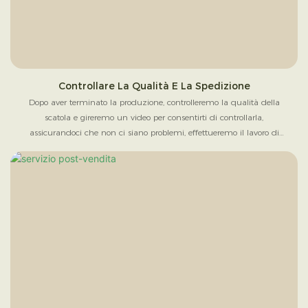
Controllare La Qualità E La Spedizione
Dopo aver terminato la produzione, controlleremo la qualità della
scatola e gireremo un video per consentirti di controllarla,
assicurandoci che non ci siano problemi, effettueremo il lavoro di
imballaggio e organizzeremo la spedizione in base all'opzione di
spedizione che abbiamo confermato.