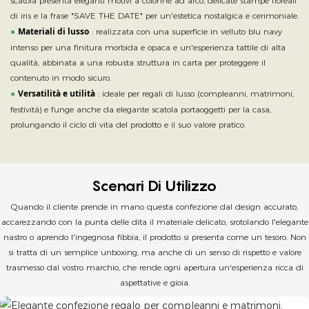
scatola presenta eleganti motivi a colonne ad arco, delicate stampe floreali
di iris e la frase "SAVE THE DATE" per un'estetica nostalgica e cerimoniale.
Materiali di lusso
●
: realizzata con una superficie in velluto blu navy
intenso per una finitura morbida e opaca e un'esperienza tattile di alta
qualità, abbinata a una robusta struttura in carta per proteggere il
contenuto in modo sicuro.
Versatilità e utilità
●
: ideale per regali di lusso (compleanni, matrimoni,
festività) e funge anche da elegante scatola portaoggetti per la casa,
prolungando il ciclo di vita del prodotto e il suo valore pratico.
Scenari Di Utilizzo
Quando il cliente prende in mano questa confezione dal design accurato,
accarezzando con la punta delle dita il materiale delicato, srotolando l'elegante
nastro o aprendo l'ingegnosa fibbia, il prodotto si presenta come un tesoro. Non
si tratta di un semplice unboxing, ma anche di un senso di rispetto e valore
trasmesso dal vostro marchio, che rende ogni apertura un'esperienza ricca di
aspettative e gioia.