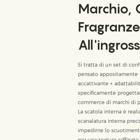
Marchio, 
Fragranze
All'ingro
Si tratta di un set di con
pensato appositamente pe
accattivante + adattabilit
specificamente progettat
commerce di marchi di p
La scatola interna è rea
scanalatura interna preci
impedirne lo scuotimento
per una texture raffinata.