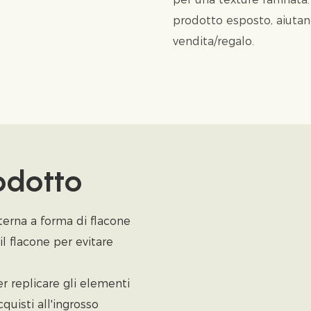
prodotto esposto, aiutan
vendita/regalo.
rodotto
terna a forma di flacone
l flacone per evitare
r replicare gli elementi
cquisti all'ingrosso