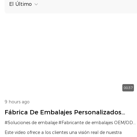
El Último
00:37
9 hours ago
Fábrica De Embalajes Personalizados
Verificada Por Terceros Para Soluciones
#Soluciones de embalaje
#Fabricante de embalajes OEM/ODM
De Embalaje De Marca.
Este video ofrece a los clientes una visión real de nuestra