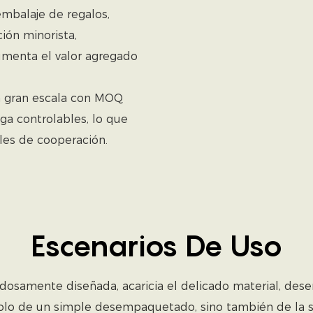
mbalaje de regalos,
ión minorista,
aumenta el valor agregado
 gran escala con MOQ
ga controlables, lo que
les de cooperación.
Escenarios De Uso
samente diseñada, acaricia el delicado material, desenro
olo de un simple desempaquetado, sino también de la s