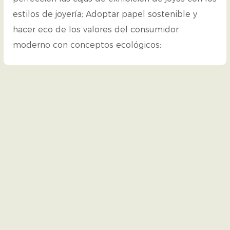
estilos de joyería; Adoptar papel sostenible y
hacer eco de los valores del consumidor
moderno con conceptos ecológicos;