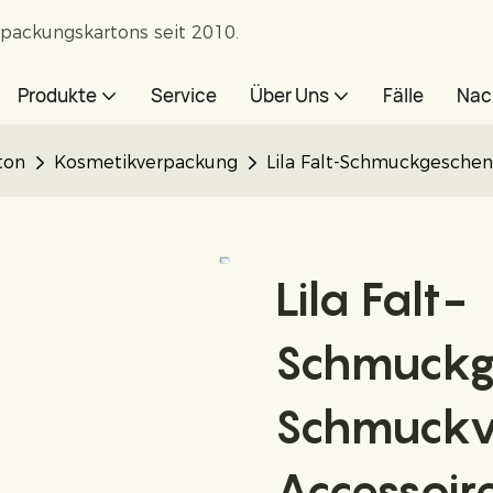
rpackungskartons seit 2010.
Produkte
Service
Über Uns
Fälle
Nac
ton
Kosmetikverpackung
Lila Falt-Schmuckgesche
Lila Falt-
Schmuckg
Schmuckv
Accessoir