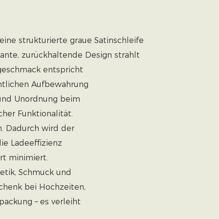
ine strukturierte graue Satinschleife
ante, zurückhaltende Design strahlt
sgeschmack entspricht
chtlichen Aufbewahrung
 und Unordnung beim
her Funktionalität.
n. Dadurch wird der
die Ladeeffizienz
t minimiert.
metik, Schmuck und
schenk bei Hochzeiten,
ackung – es verleiht