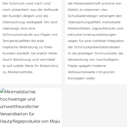
Der Schmuck wird nach und
die Markenbotschaft anhand von
nach präsentiert, was die Vorfreude
Details zu erkennen; das
der Kunden steigert und die
Schubladendesign verlängert den
Überraschung verdoppelt. Wir sind
Überraschungseffekt; individuelle
überzeugt, dass eine
Markenfarben, Logoaufdrucke und
Schmuckschatulle aus Papier mit
exklusive Innenauskleidungen
Temperatureffekt die erste
sorgen für eine nahtlose Integration
haptische Verbindung zu Ihren
der Schmuckpräsentationsboxen
Kunden darstellt. Sie ersetzt Worte
in die jeweiligen Schmuckstile; die
durch Berührung und vermittelt
Verwendung von nachhaltigem
so auf subtile Weise Ihr Bekenntnis
Papier spiegelt moderne
zu Markenästhetik.
Verbraucherwerte mit grünen
Konzepten wider;