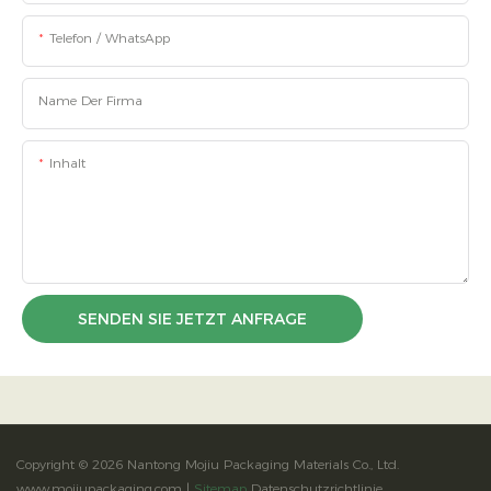
Telefon / WhatsApp
Name Der Firma
Inhalt
SENDEN SIE JETZT ANFRAGE
Copyright © 2026 Nantong Mojiu Packaging Materials Co., Ltd.
www.mojiupackaging.com |
Sitemap
Datenschutzrichtlinie