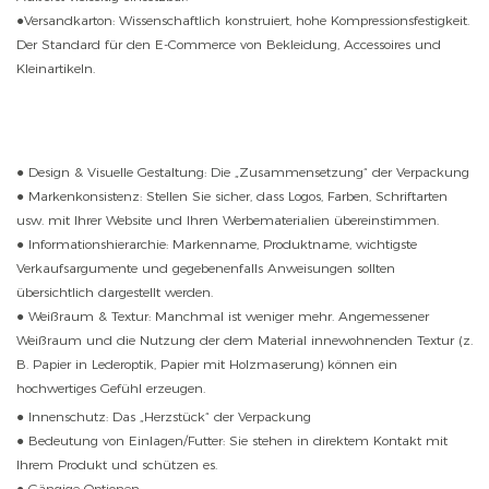
●Versandkarton: Wissenschaftlich konstruiert, hohe Kompressionsfestigkeit.
Der Standard für den E-Commerce von Bekleidung, Accessoires und
Kleinartikeln.
● Design & Visuelle Gestaltung: Die „Zusammensetzung“ der Verpackung
● Markenkonsistenz: Stellen Sie sicher, dass Logos, Farben, Schriftarten
usw. mit Ihrer Website und Ihren Werbematerialien übereinstimmen.
● Informationshierarchie: Markenname, Produktname, wichtigste
Verkaufsargumente und gegebenenfalls Anweisungen sollten
übersichtlich dargestellt werden.
● Weißraum & Textur: Manchmal ist weniger mehr. Angemessener
Weißraum und die Nutzung der dem Material innewohnenden Textur (z.
B. Papier in Lederoptik, Papier mit Holzmaserung) können ein
hochwertiges Gefühl erzeugen.
● Innenschutz: Das „Herzstück“ der Verpackung
● Bedeutung von Einlagen/Futter: Sie stehen in direktem Kontakt mit
Ihrem Produkt und schützen es.
● Gängige Optionen: