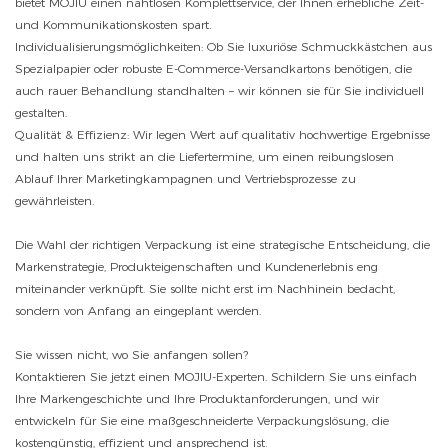
bietet MOJIU einen nahtlosen Komplettservice, der Ihnen erhebliche Zeit-
und Kommunikationskosten spart.
Individualisierungsmöglichkeiten: Ob Sie luxuriöse Schmuckkästchen aus
Spezialpapier oder robuste E-Commerce-Versandkartons benötigen, die
auch rauer Behandlung standhalten – wir können sie für Sie individuell
gestalten.
Qualität & Effizienz: Wir legen Wert auf qualitativ hochwertige Ergebnisse
und halten uns strikt an die Liefertermine, um einen reibungslosen
Ablauf Ihrer Marketingkampagnen und Vertriebsprozesse zu
gewährleisten.
Die Wahl der richtigen Verpackung ist eine strategische Entscheidung, die
Markenstrategie, Produkteigenschaften und Kundenerlebnis eng
miteinander verknüpft. Sie sollte nicht erst im Nachhinein bedacht,
sondern von Anfang an eingeplant werden.
Sie wissen nicht, wo Sie anfangen sollen?
Kontaktieren Sie jetzt einen MOJIU-Experten. Schildern Sie uns einfach
Ihre Markengeschichte und Ihre Produktanforderungen, und wir
entwickeln für Sie eine maßgeschneiderte Verpackungslösung, die
kostengünstig, effizient und ansprechend ist.