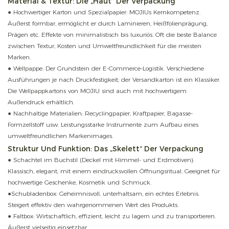
Material & Textur: Die „Haut“ Der Verpackung
● Hochwertiger Karton und Spezialpapier: MOJIUs Kernkompetenz.
Äußerst formbar, ermöglicht er durch Laminieren, Heißfolienprägung,
Prägen etc. Effekte von minimalistisch bis luxuriös. Oft die beste Balance
zwischen Textur, Kosten und Umweltfreundlichkeit für die meisten
Marken.
● Wellpappe: Der Grundstein der E-Commerce-Logistik. Verschiedene
Ausführungen je nach Druckfestigkeit; der Versandkarton ist ein Klassiker.
Die Wellpappkartons von MOJIU sind auch mit hochwertigem
Außendruck erhältlich.
● Nachhaltige Materialien: Recyclingpapier, Kraftpapier, Bagasse-
Formzellstoff usw. Leistungsstarke Instrumente zum Aufbau eines
umweltfreundlichen Markenimages.
Struktur Und Funktion: Das „Skelett“ Der Verpackung
● Schachtel im Buchstil (Deckel mit Himmel- und Erdmotiven):
Klassisch, elegant, mit einem eindrucksvollen Öffnungsritual. Geeignet für
hochwertige Geschenke, Kosmetik und Schmuck.
●Schubladenbox: Geheimnisvoll, unterhaltsam, ein echtes Erlebnis.
Steigert effektiv den wahrgenommenen Wert des Produkts.
● Faltbox: Wirtschaftlich, effizient, leicht zu lagern und zu transportieren.
Äußerst vielseitig einsetzbar.