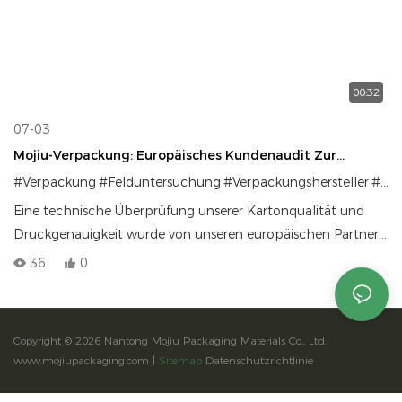
00:32
07-03
Mojiu-Verpackung: Europäisches Kundenaudit Zur
Materialgenauigkeit
#Verpackung
#Felduntersuchung
#Verpackungshersteller
#Geschenkverpackung
Eine technische Überprüfung unserer Kartonqualität und
Druckgenauigkeit wurde von unseren europäischen Partnern
vor Ort durchgeführt.
36
0
Copyright © 2026 Nantong Mojiu Packaging Materials Co., Ltd.
www.mojiupackaging.com |
Sitemap
Datenschutzrichtlinie