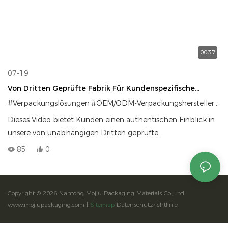
00:37
07-19
Von Dritten Geprüfte Fabrik Für Kundenspezifische
Verpackungslösungen Für Markenverpackungen
#Verpackungslösungen
#OEM/ODM-Verpackungshersteller
#He
Dieses Video bietet Kunden einen authentischen Einblick in
unsere von unabhängigen Dritten geprüfte
Produktionsstätte für kundenspezifische Verpackungen. Vom
85
0
Büroteam bis zur geschäftigen Werkstattproduktion zeigen
wir, wie wir Marken mit zuverlässigem Verpackungsdesign,
Fertigung, Qualitätskontrolle und Komplettlösungen
Copyright © 2026 Nantong Mojiu Packaging Materials Co., Ltd.
unterstützen.
www.mojiupackaging.com |
Sitemap
Datenschutzrichtlinie