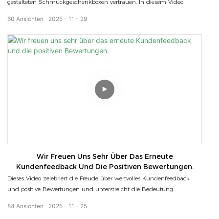
gestalteten Schmuckgeschenkboxen vertrauen. In diesem Video
berichtet eine Kundin von ihren persönlichen Erfahrungen mit unserer
60
Ansichten
2025
11
29
Handwerkskunst, der Materialqualität und unserem schnellen,
zuverlässigen Service. Unsere hochwertigen, individuell gestalteten
Schmuckverpackungen wurden entwickelt, um die
Produktpräsentation aufzuwerten, den Markenwert zu steigern und
ein unvergessliches Auspackerlebnis zu schaffen – insbesondere für
Schmuck, Accessoires und andere exklusive Produkte. Jedes Detail
lässt sich individuell anpassen, von Größe und Farbe bis hin zur
Logogestaltung und den Einlagen. Wenn Sie auf der Suche nach
einem zuverlässigen Hersteller von Schmuckverpackungen sind, der
das Wachstum Ihrer Marke unterstützt, sind wir für Sie da.
Kontaktieren Sie uns noch heute für ein schnelles Angebot oder eine
kostenlose Musterbewertung.
Wir Freuen Uns Sehr Über Das Erneute
Kundenfeedback Und Die Positiven Bewertungen.
Dieses Video zelebriert die Freude über wertvolles Kundenfeedback
und positive Bewertungen und unterstreicht die Bedeutung
qualitativer Beurteilungen für die Verbesserung von Produkten und
84
Ansichten
2025
11
25
Dienstleistungen.